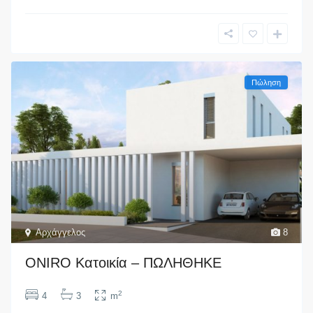
Πώληση
Αρχάγγελος
8
ONIRO Κατοικία – ΠΩΛΗΘΗΚΕ
2
4
3
m