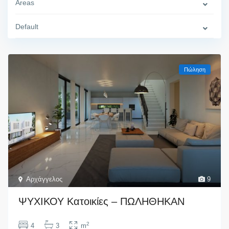
Areas
Default
Πώληση
Αρχάγγελος
9
ΨΥΧΙΚΟΥ Κατοικίες – ΠΩΛΗΘΗΚΑΝ
2
4
3
m