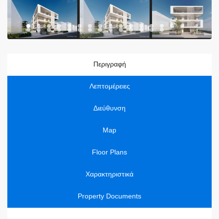
Περιγραφή
Λεπτομέρειες
Διεύθυνση
Map
Floor Plans
Χαρακτηριστικά
Property Documents