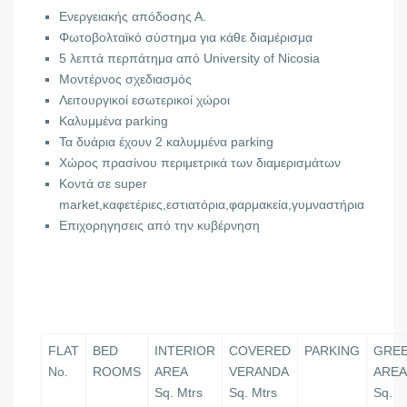
Ενεργειακής απόδοσης Α.
Φωτοβολταϊκό σύστημα για κάθε διαμέρισμα
5 λεπτά περπάτημα από University of Nicosia
Μοντέρνος σχεδιασμός
Λειτουργικοί εσωτερικοί χώροι
Καλυμμένα parking
Τα δυάρια έχουν 2 καλυμμένα parking
Χώρος πρασίνου περιμετρικά των διαμερισμάτων
Κοντά σε super
market,καφετέριες,εστιατόρια,φαρμακεία,γυμναστήρια
Επιχορηγησεις από την κυβέρνηση
https://www.alphanews.live/economy/ti-pronoei-
shedio-stegastikis-epidotisis-nearon-zeygarion-i-kai-
neon
FLAT
BED
INTERIOR
COVERED
PARKING
GRE
No.
ROOMS
AREA
VERANDA
ARE
Sq. Mtrs
Sq. Mtrs
Sq.